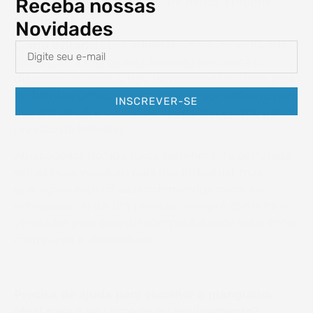
Receba nossas
gerar vazamentos, folgas e até danos à própria
mangueira.
Novidades
Como evitar:
a abraçadeira deve ser especificada
junto com a mangueira, levando em conta o
diâmetro externo, o tipo de material (aço inox para
ambientes úmidos ou corrosivos, aço carbono para
INSCREVER-SE
uso em geral), e o nível de aperto necessário para a
pressão de trabalho.
Abraçadeiras do tipo rosca sem-fim (fita perfurada)
são as mais versáteis para uso industrial, mas
aplicações específicas podem exigir modelos
reforçados ou de alta pressão. Sempre consulte o
vendedor para garantir compatibilidade total entre
mangueira e abraçadeira.
Precisa de ajuda para escolher a mangueira
ideal para o seu projeto ou equipamento?