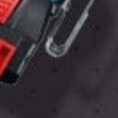
2. Não considerar a
temperatura de trabalho
Cada mangueira tem uma faixa de temperatura
recomendada para operação segura. Usá-la fora
desse limite, seja em ambientes muito quentes
(vapor, exaustão de gases) ou muito frios,
compromete a flexibilidade e pode causar
rupturas precoces.
Como evitar:
confirme a faixa de temperatura de
trabalho indicada na especificação técnica (por
exemplo, +5ºC ~ +60ºC em mangueiras de PVC) e
escolha linhas específicas para vapor, gases
quentes ou ambientes refrigerados quando
necessário.
3. Subdimensionar o