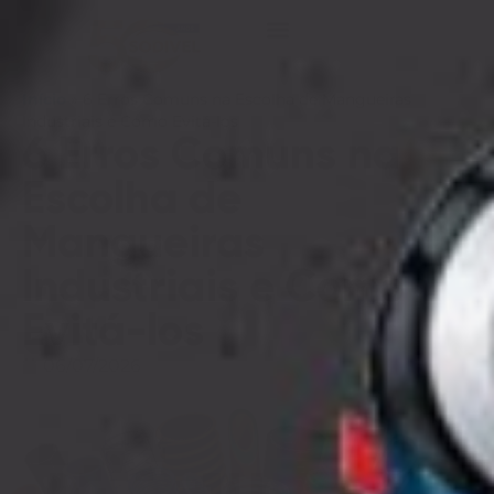
Início
»
6 Erros Comuns na Escolha de Mangueiras
Industriais e Como Evitá-los
6 Erros Comuns na
Escolha de
Mangueiras
Industriais e Como
Evitá-los
06/07/2026