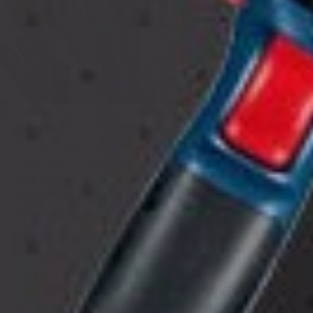
Escolher a mangueira industrial errada pode
parecer um detalhe pequeno no projeto, mas o
impacto é grande: paradas não programadas,
vazamentos, desperdício de material e até riscos à
segurança da operação. Na prática, a maioria dos
problemas começa antes da instalação, na hora da
compra.
Para empresas industriais em Curitiba e região,
contar com um fornecedor que entenda a
aplicação real do produto faz toda a diferença.
Reunimos os 6 erros mais comuns cometidos por
empresas na escolha de mangueiras flexíveis para