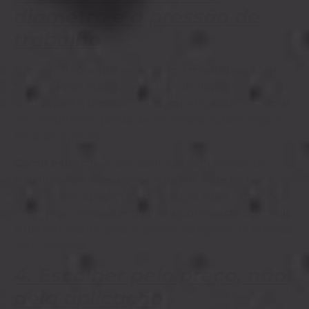
diâmetro e a pressão de
trabalho
Um erro frequente é escolher a mangueira com
base apenas no diâmetro da tubulação existente,
sem avaliar a pressão real de operação do sistema.
Isso resulta em perda de eficiência, sobrecarga e
risco de ruptura.
Como evitar:
leve em conta vazão, pressão de
trabalho e pressão de ruptura antes de fechar a
compra. Em aplicações de sucção e descarga, por
exemplo, o reforço espiralado (como o de aço mola)
é determinante para suportar variações de pressão
sem colapsar.
4. Escolher pelo preço, não
pela aplicação