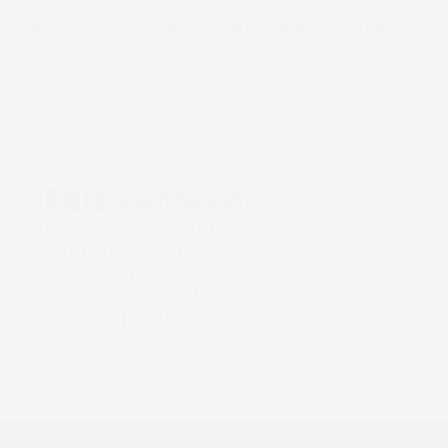
Serra Sabre – tudo o que você precisa saber
agosto 5, 2024
Nenhum comentário
Fale conosco
Ficou com alguma dúvida
ou quer solicitar um
orçamento?
sodivel@sodivel.com.br
+55 (41) 3351-7000
Siga-nos