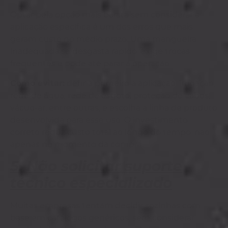
Optar pela opção mais barata sem considerar a
aplicação específica é um dos erros que mais
geram custo no médio prazo. Uma mangueira
inadequada se desgasta rápido, exige trocas
frequentes e pode até parar a operação.
Como evitar:
defina primeiro a aplicação: irrigação,
rede de água, rede de esgoto, proteção de cabos,
vácuo-ar, entre outras, e escolha a linha de produto
desenvolvida para esse uso. O investimento
correto reduz custo total ao longo do tempo, não
apenas no momento da compra.
5. Não solicitar suporte
técnico especializado
Muitas empresas tentam decidir sozinhas com
base em catálogos genéricos, sem considerar