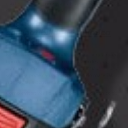
uso industrial, e como evitá-los para garantir
desempenho e durabilidade.
1. Ignorar a
compatibilidade química
do fluido
Nem toda mangueira pode transportar qualquer
tipo de líquido. Usar uma mangueira de água
comum para conduzir produtos químicos, óleos ou
solventes pode causar degradação do material,
rachaduras e contaminação do fluido.
Como evitar:
verifique sempre a ficha técnica do
produto e confirme a compatibilidade do
composto interno (PVC, borracha, etc.) com o
fluido que será transportado. Linhas específicas,
como mangueiras para produto químico, existem
justamente para esse tipo de aplicação.